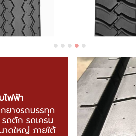
บไฟฟ้า
อกยางรถบรรทุก
์ รถตัก รถเครน
นาดใหญ่ ภายใต้