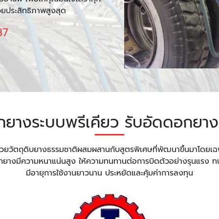
้วยประสิทธิภาพสูงสุด
87
กยางระบบพรีเคียว รับอัดดอกยา
ัตถุดิบยางธรรมชาติผสมผสานกับสูตรพิเศษที่พัฒนาขึ้นมาโดยเฉพาะ 
ดอกยางมีความหนาแน่นสูง ให้ความทนทานต่อการบิดตัวอย่างรุนแรง 
มีอายุการใช้งานยาวนาน ประหยัดและคุ้มค่าการลงทุน