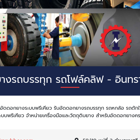
างรถบรรทุก รถโฟล์คลิฟ - อินทรา
อัดดอกยางระบบพรีเคียว รับอัดดอกยางรถบรรทุก รถหกล้อ รถตักให
บบพรีเคียว จำหน่ายเครื่องมือและวัตถุดิบยาง สำหรับอัดดอกยาง