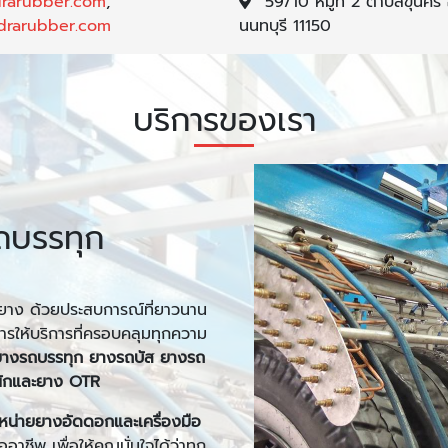
drarubber.com
,
59/10 หมู่ที่ 2 ตำบลขุนศร
drarubber.com
นนทบุรี 11150
บริการของเรา
ถบรรทุก
กยาง ด้วยประสบการณ์ที่ยาวนาน
การให้บริการที่ครอบคลุมทุกความ
างรถบรรทุก ยางรถบัส ยางรถ
นักและยาง OTR
หน่ายยางอัดดอกและเครื่องมือ
ชีพ เพื่อให้คุณมั่นใจได้ว่าทุก