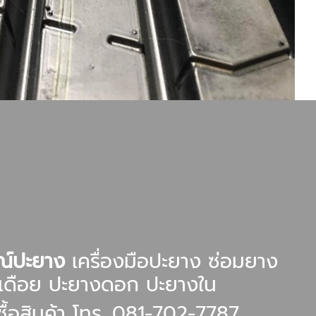
รณ์ปะยาง
เครื่องมือปะยาง ซ่อมยาง
ะเดือย ปะยางดอก ปะยางใน
งซื้อสินค้า โทร. 081-702-7787