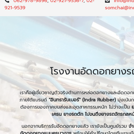
062-978-9896
,
02-921-9536-7
,
02-
info@in
921-9539
somchai@in
โรงงานอัดดอกยางร
เราคือผู้เชี่ยวชาญตัวจริงด้านการหล่อดอกยางและอัดดอ
ภายใต้แบรนด์
"อินทรารับเบอร์" (Indra Rubber)
มุ่งเน้น
ต้องการของภาคขนส่งและอุตสาหกรรมหนัก ไม่ว่าจะเป็น
ย
เครน ยางรถตัก ไปจนถึงยางรถจักรกลห
นอกจากบริการรับอัดดอกยางแล้ว เรายังเป็นศูนย์รวม
จำ
อัดดอกยางแบบครบวงจร
พร้อมให้คำปรึกษาโดยทีมงานมืออา