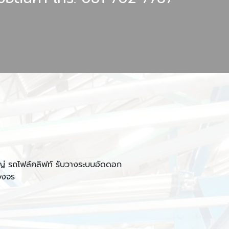
่ รถโฟล์คลิฟท์ รับวางระบบอัดดอก
วงจร