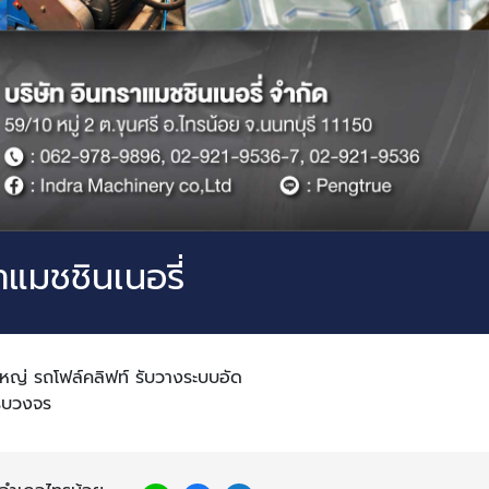
แมชชินเนอรี่
ญ่ รถโฟล์คลิฟท์ รับวางระบบอัด
ครบวงจร