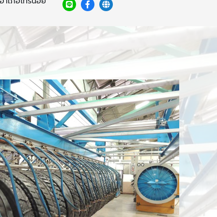
ี อำเภอไทรน้อย