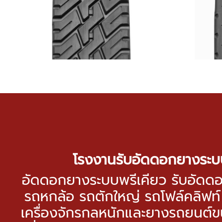
โรงงานรับอัดดอกยางระบ
อัดดอกยางระบบพรีเคียว รับอัดด
รถหกล้อ รถตักใหญ่ รถโฟล์คลิฟท
เครื่องจักรกลหนักและยางรถยนต์ข